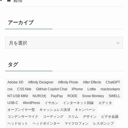
アーカイブ
ア
ー
カ
イ
タグ
ブ
Adobe XD
Affinity Designer
Affinity Photo
After Effects
ChatGPT
css
CSS Nite
GitHub Copilot Chat
iPhone
Lottie
macbookpro
NT-USB MINI
NURO光
PayPay
RODE
Snow Monkey
SWELL
USB-C
WordPress
イヤホン
インターネット回線
エディタ
オープンイヤー型
キャッシュレス決済
キャンペーン
コンデンサーマイク
コーディング
スリム
デザイン
ビデオ会議
ヘッドセット
ヘッドポインター
マイクロフォン
レスポンシブ