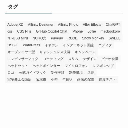
イ
タグ
ブ
Adobe XD
Affinity Designer
Affinity Photo
After Effects
ChatGPT
css
CSS Nite
GitHub Copilot Chat
iPhone
Lottie
macbookpro
NT-USB MINI
NURO光
PayPay
RODE
Snow Monkey
SWELL
USB-C
WordPress
イヤホン
インターネット回線
エディタ
オープンイヤー型
キャッシュレス決済
キャンペーン
コンデンサーマイク
コーディング
スリム
デザイン
ビデオ会議
ヘッドセット
ヘッドポインター
マイクロフォン
レスポンシブ
ロゴ
公式ガイドブック
制作実績
制作環境
名刺
宝塚商工会議所
宝塚市
小型
年賀状
画像の配置
速度テスト